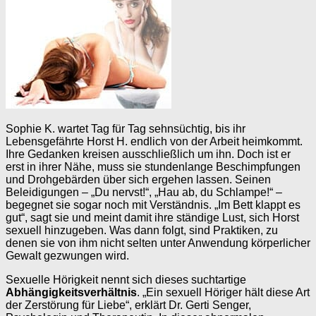
Sophie K. wartet Tag für Tag sehnsüchtig, bis ihr
Lebensgefährte Horst H. endlich von der Arbeit heimkommt.
Ihre Gedanken kreisen ausschließlich um ihn. Doch ist er
erst in ihrer Nähe, muss sie stundenlange Beschimpfungen
und Drohgebärden über sich ergehen lassen. Seinen
Beleidigungen – „Du nervst!“, „Hau ab, du Schlampe!“ –
begegnet sie sogar noch mit Verständnis. „Im Bett klappt es
gut“, sagt sie und meint damit ihre ständige Lust, sich Horst
sexuell hinzugeben. Was dann folgt, sind Praktiken, zu
denen sie von ihm nicht selten unter Anwendung körperlicher
Gewalt gezwungen wird.
Sexuelle Hörigkeit nennt sich dieses suchtartige
Abhängigkeitsverhältnis
. „Ein sexuell Höriger hält diese Art
der Zerstörung für Liebe“, erklärt Dr. Gerti Senger,