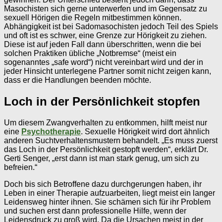
Masochisten sich gerne unterwerfen und im Gegensatz zu
sexuell Hörigen die Regeln mitbestimmen können.
Abhängigkeit ist bei Sadomasochisten jedoch Teil des Spiels
und oft ist es schwer, eine Grenze zur Hörigkeit zu ziehen.
Diese ist auf jeden Fall dann überschritten, wenn die bei
solchen Praktiken übliche „Notbremse“ (meist ein
sogenanntes „safe word“) nicht vereinbart wird und der in
jeder Hinsicht unterlegene Partner somit nicht zeigen kann,
dass er die Handlungen beenden möchte.
Loch in der Persönlichkeit stopfen
Um diesem Zwangverhalten zu entkommen, hilft meist nur
eine
Psychotherapie
. Sexuelle Hörigkeit wird dort ähnlich
anderen Suchtverhaltensmustern behandelt. „Es muss zuerst
das Loch in der Persönlichkeit gestopft werden“, erklärt Dr.
Gerti Senger, „erst dann ist man stark genug, um sich zu
befreien.“
Doch bis sich Betroffene dazu durchgerungen haben, ihr
Leben in einer Therapie aufzuarbeiten, liegt meist ein langer
Leidensweg hinter ihnen. Sie schämen sich für ihr Problem
und suchen erst dann professionelle Hilfe, wenn der
Leidensdruck zu groß wird. Da die Ursachen meist in der