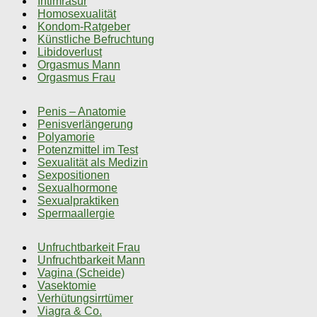
Intimrasur
Homosexualität
Kondom-Ratgeber
Künstliche Befruchtung
Libidoverlust
Orgasmus Mann
Orgasmus Frau
Penis – Anatomie
Penisverlängerung
Polyamorie
Potenzmittel im Test
Sexualität als Medizin
Sexpositionen
Sexualhormone
Sexualpraktiken
Spermaallergie
Unfruchtbarkeit Frau
Unfruchtbarkeit Mann
Vagina (Scheide)
Vasektomie
Verhütungsirrtümer
Viagra & Co.