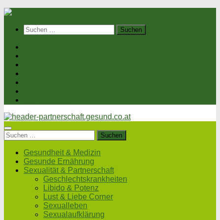
Suchen
nach:
Home
Sexualität & Partnerschaft
Sexualität & Gesundheit
Geschlechtskrankheiten
Sexualpraktiken & Co.
Verhütung
gesund.co.at
Suchen
nach:
Gesundheit & Medizin
Gesunde Ernährung
Sexualität & Partnerschaft
Geschlechtskrankheiten
Libido & Potenz
Lust & Liebe Corner
Sexualleben
Sexualaufklärung