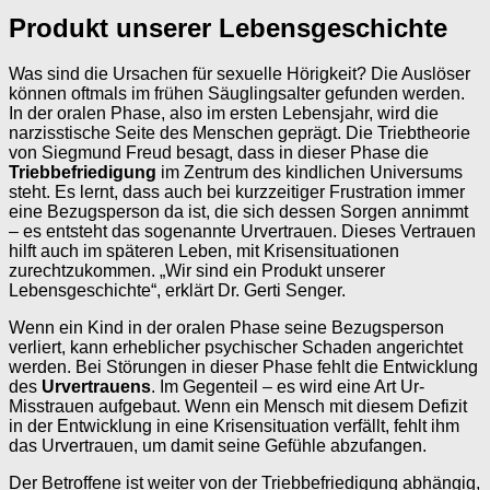
Produkt unserer Lebensgeschichte
Was sind die Ursachen für sexuelle Hörigkeit? Die Auslöser
können oftmals im frühen Säuglingsalter gefunden werden.
In der oralen Phase, also im ersten Lebensjahr, wird die
narzisstische Seite des Menschen geprägt. Die Triebtheorie
von Siegmund Freud besagt, dass in dieser Phase die
Triebbefriedigung
im Zentrum des kindlichen Universums
steht. Es lernt, dass auch bei kurzzeitiger Frustration immer
eine Bezugsperson da ist, die sich dessen Sorgen annimmt
– es entsteht das sogenannte Urvertrauen. Dieses Vertrauen
hilft auch im späteren Leben, mit Krisensituationen
zurechtzukommen. „Wir sind ein Produkt unserer
Lebensgeschichte“, erklärt Dr. Gerti Senger.
Wenn ein Kind in der oralen Phase seine Bezugsperson
verliert, kann erheblicher psychischer Schaden angerichtet
werden. Bei Störungen in dieser Phase fehlt die Entwicklung
des
Urvertrauens
. Im Gegenteil – es wird eine Art Ur-
Misstrauen aufgebaut. Wenn ein Mensch mit diesem Defizit
in der Entwicklung in eine Krisensituation verfällt, fehlt ihm
das Urvertrauen, um damit seine Gefühle abzufangen.
Der Betroffene ist weiter von der Triebbefriedigung abhängig,