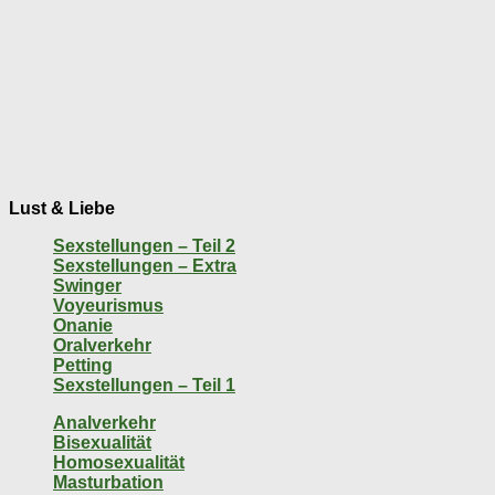
Lust & Liebe
Sexstellungen – Teil 2
Sexstellungen – Extra
Swinger
Voyeurismus
Onanie
Oralverkehr
Petting
Sexstellungen – Teil 1
Analverkehr
Bisexualität
Homosexualität
Masturbation