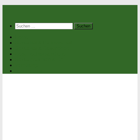
Suchen
nach:
Home
Sexualität & Partnerschaft
Sexualität & Gesundheit
Geschlechtskrankheiten
Sexualpraktiken & Co.
Verhütung
gesund.co.at