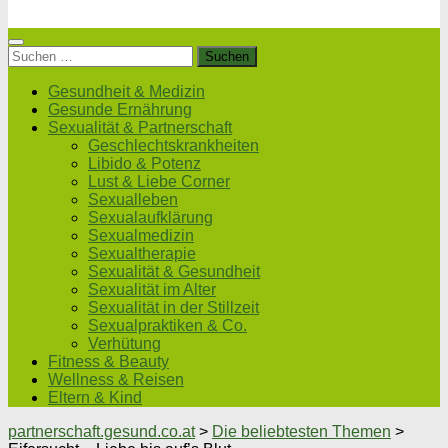
Suchen
nach:
Gesundheit & Medizin
Gesunde Ernährung
Sexualität & Partnerschaft
Geschlechtskrankheiten
Libido & Potenz
Lust & Liebe Corner
Sexualleben
Sexualaufklärung
Sexualmedizin
Sexualtherapie
Sexualität & Gesundheit
Sexualität im Alter
Sexualität in der Stillzeit
Sexualpraktiken & Co.
Verhütung
Fitness & Beauty
Wellness & Reisen
Eltern & Kind
partnerschaft.gesund.co.at
>
Die beliebtesten Themen
>