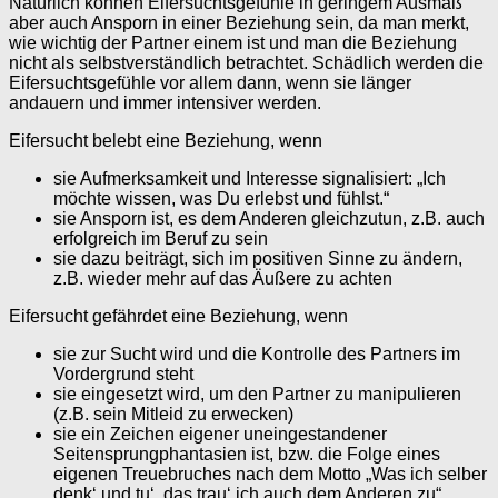
Natürlich können Eifersuchtsgefühle in geringem Ausmaß
aber auch Ansporn in einer Beziehung sein, da man merkt,
wie wichtig der Partner einem ist und man die Beziehung
nicht als selbstverständlich betrachtet. Schädlich werden die
Eifersuchtsgefühle vor allem dann, wenn sie länger
andauern und immer intensiver werden.
Eifersucht belebt eine Beziehung, wenn
sie Aufmerksamkeit und Interesse signalisiert: „Ich
möchte wissen, was Du erlebst und fühlst.“
sie Ansporn ist, es dem Anderen gleichzutun, z.B. auch
erfolgreich im Beruf zu sein
sie dazu beiträgt, sich im positiven Sinne zu ändern,
z.B. wieder mehr auf das Äußere zu achten
Eifersucht gefährdet eine Beziehung, wenn
sie zur Sucht wird und die Kontrolle des Partners im
Vordergrund steht
sie eingesetzt wird, um den Partner zu manipulieren
(z.B. sein Mitleid zu erwecken)
sie ein Zeichen eigener uneingestandener
Seitensprungphantasien ist, bzw. die Folge eines
eigenen Treuebruches nach dem Motto „Was ich selber
denk‘ und tu‘, das trau‘ ich auch dem Anderen zu“