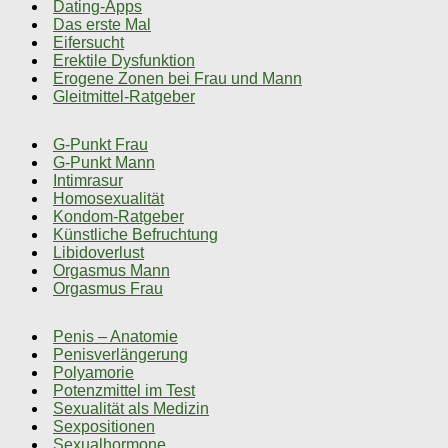
Dating-Apps
Das erste Mal
Eifersucht
Erektile Dysfunktion
Erogene Zonen bei Frau und Mann
Gleitmittel-Ratgeber
G-Punkt Frau
G-Punkt Mann
Intimrasur
Homosexualität
Kondom-Ratgeber
Künstliche Befruchtung
Libidoverlust
Orgasmus Mann
Orgasmus Frau
Penis – Anatomie
Penisverlängerung
Polyamorie
Potenzmittel im Test
Sexualität als Medizin
Sexpositionen
Sexualhormone