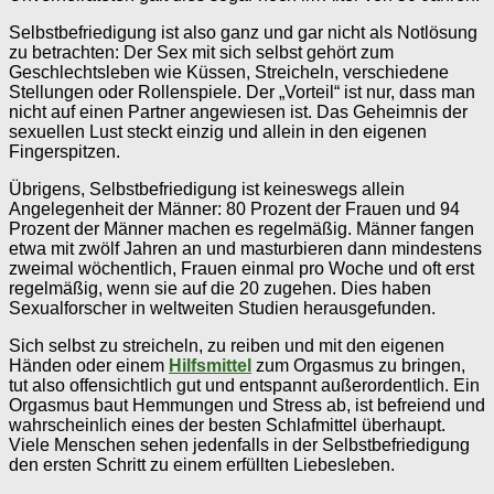
Selbstbefriedigung ist also ganz und gar nicht als Notlösung
zu betrachten: Der Sex mit sich selbst gehört zum
Geschlechtsleben wie Küssen, Streicheln, verschiedene
Stellungen oder Rollenspiele. Der „Vorteil“ ist nur, dass man
nicht auf einen Partner angewiesen ist. Das Geheimnis der
sexuellen Lust steckt einzig und allein in den eigenen
Fingerspitzen.
Übrigens, Selbstbefriedigung ist keineswegs allein
Angelegenheit der Männer: 80 Prozent der Frauen und 94
Prozent der Männer machen es regelmäßig. Männer fangen
etwa mit zwölf Jahren an und masturbieren dann mindestens
zweimal wöchentlich, Frauen einmal pro Woche und oft erst
regelmäßig, wenn sie auf die 20 zugehen. Dies haben
Sexualforscher in weltweiten Studien herausgefunden.
Sich selbst zu streicheln, zu reiben und mit den eigenen
Händen oder einem
Hilfsmittel
zum Orgasmus zu bringen,
tut also offensichtlich gut und entspannt außerordentlich. Ein
Orgasmus baut Hemmungen und Stress ab, ist befreiend und
wahrscheinlich eines der besten Schlafmittel überhaupt.
Viele Menschen sehen jedenfalls in der Selbstbefriedigung
den ersten Schritt zu einem erfüllten Liebesleben.