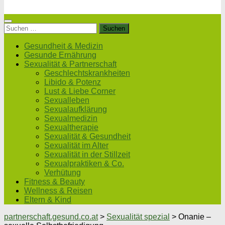
Suchen
nach:
Gesundheit & Medizin
Gesunde Ernährung
Sexualität & Partnerschaft
Geschlechtskrankheiten
Libido & Potenz
Lust & Liebe Corner
Sexualleben
Sexualaufklärung
Sexualmedizin
Sexualtherapie
Sexualität & Gesundheit
Sexualität im Alter
Sexualität in der Stillzeit
Sexualpraktiken & Co.
Verhütung
Fitness & Beauty
Wellness & Reisen
Eltern & Kind
partnerschaft.gesund.co.at
>
Sexualität spezial
>
Onanie –