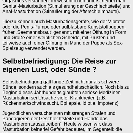
Orgasmus verstanden. Im wesentlichen unterscheidet man
Genital-Masturbation (Stimulierung der Geschlechtsteile) und
Anal-Masturbation (Stimulierung der Afterschleimhäute).
Hierzu können auch Masturbationsgeräte, wie der Vibrator
oder die Penis-Pumpe oder aufblasbare Kunststoffpuppen,
früher „Seemannsbraut“ genannt, mit einer Öffnung in Form
und Größe einer weiblichen Scheide, mit Brüsten und
teilweise auch einer Öffnung im Mund der Puppe als Sex-
Spielzeug verwendet werden.
Selbstbefriedigung: Die Reise zur
eigenen Lust, oder Sünde ?
Selbstbefriedigung galt lange Zeit nicht nur als schwere
Sünde, sondern auch als gesundheitsschädlich. Noch bis zu
Beginn dieses Jahrhunderts glaubten seriöse Mediziner,
Masturbation sei Ursache vieler Krankheiten (z.B.
Rückenmarkschwindsucht, Epilepsie, Idiotie, Impotenz).
Jugendlichen versuchte man mit strengen Strafen und
Bandagieren der Geschlechtsteile und Hände das
Masturbieren „auszutreiben“. Heute wissen wir, dass
Masturbation keinerlei Gefahr bedeutet, im Gegenteil: die