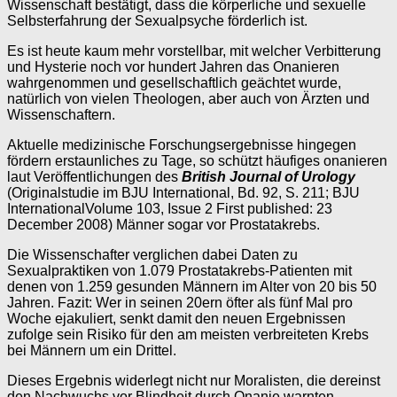
Wissenschaft bestätigt, dass die körperliche und sexuelle
Selbsterfahrung der Sexualpsyche förderlich ist.
Es ist heute kaum mehr vorstellbar, mit welcher Verbitterung
und Hysterie noch vor hundert Jahren das Onanieren
wahrgenommen und gesellschaftlich geächtet wurde,
natürlich von vielen Theologen, aber auch von Ärzten und
Wissenschaftern.
Aktuelle medizinische Forschungsergebnisse hingegen
fördern erstaunliches zu Tage, so schützt häufiges onanieren
laut Veröffentlichungen des
British Journal of Urology
(Originalstudie im BJU International, Bd. 92, S. 211; BJU
InternationalVolume 103, Issue 2 First published: 23
December 2008) Männer sogar vor Prostatakrebs.
Die Wissenschafter verglichen dabei Daten zu
Sexualpraktiken von 1.079 Prostatakrebs-Patienten mit
denen von 1.259 gesunden Männern im Alter von 20 bis 50
Jahren. Fazit: Wer in seinen 20ern öfter als fünf Mal pro
Woche ejakuliert, senkt damit den neuen Ergebnissen
zufolge sein Risiko für den am meisten verbreiteten Krebs
bei Männern um ein Drittel.
Dieses Ergebnis widerlegt nicht nur Moralisten, die dereinst
den Nachwuchs vor Blindheit durch Onanie warnten,