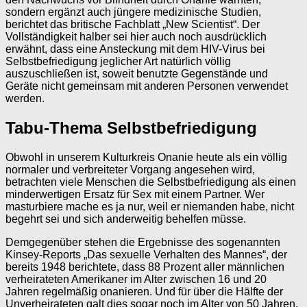
sondern ergänzt auch jüngere medizinische Studien,
berichtet das britische Fachblatt „New Scientist“. Der
Vollständigkeit halber sei hier auch noch ausdrücklich
erwähnt, dass eine Ansteckung mit dem HIV-Virus bei
Selbstbefriedigung jeglicher Art natürlich völlig
auszuschließen ist, soweit benutzte Gegenstände und
Geräte nicht gemeinsam mit anderen Personen verwendet
werden.
Tabu-Thema Selbstbefriedigung
Obwohl in unserem Kulturkreis Onanie heute als ein völlig
normaler und verbreiteter Vorgang angesehen wird,
betrachten viele Menschen die Selbstbefriedigung als einen
minderwertigen Ersatz für Sex mit einem Partner. Wer
masturbiere mache es ja nur, weil er niemanden habe, nicht
begehrt sei und sich anderweitig behelfen müsse.
Demgegenüber stehen die Ergebnisse des sogenannten
Kinsey-Reports „Das sexuelle Verhalten des Mannes“, der
bereits 1948 berichtete, dass 88 Prozent aller männlichen
verheirateten Amerikaner im Alter zwischen 16 und 20
Jahren regelmäßig onanieren. Und für über die Hälfte der
Unverheirateten galt dies sogar noch im Alter von 50 Jahren.