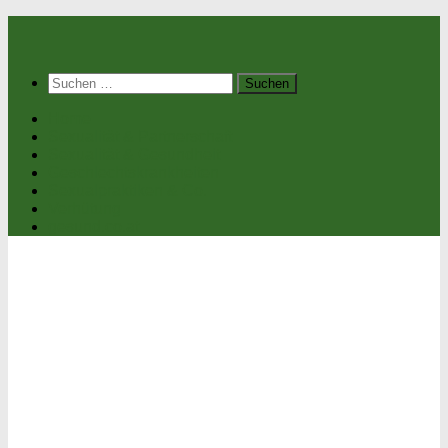
Suchen
nach:
Home
Sexualität & Partnerschaft
Sexualität & Gesundheit
Geschlechtskrankheiten
Sexualpraktiken & Co.
Verhütung
gesund.co.at