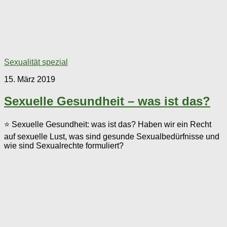
Sexualität spezial
15. März 2019
Sexuelle Gesundheit – was ist das?
⭐ Sexuelle Gesundheit: was ist das? Haben wir ein Recht
auf sexuelle Lust, was sind gesunde Sexualbedürfnisse und
wie sind Sexualrechte formuliert?