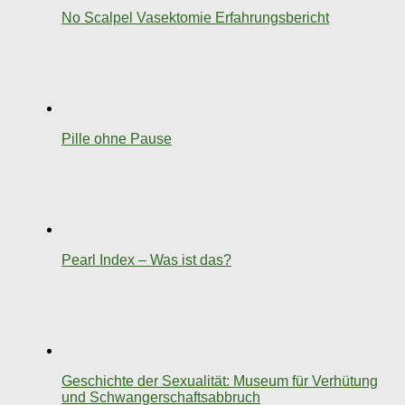
No Scalpel Vasektomie Erfahrungsbericht
Pille ohne Pause
Pearl Index – Was ist das?
Geschichte der Sexualität: Museum für Verhütung
und Schwangerschaftsabbruch