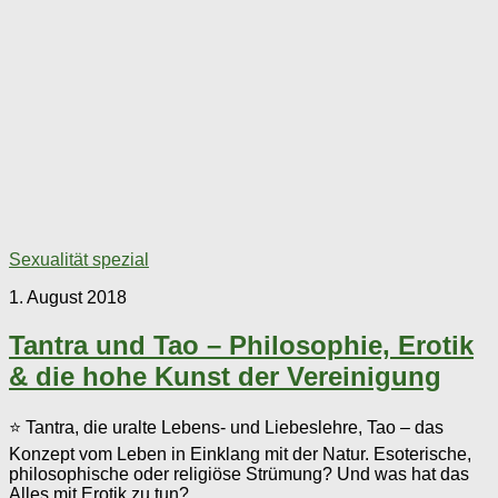
Sexualität spezial
1. August 2018
Tantra und Tao – Philosophie, Erotik
& die hohe Kunst der Vereinigung
⭐ Tantra, die uralte Lebens- und Liebeslehre, Tao – das
Konzept vom Leben in Einklang mit der Natur. Esoterische,
philosophische oder religiöse Strümung? Und was hat das
Alles mit Erotik zu tun?