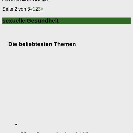
Seite 2 von 3
«
1
2
3
»
sexuelle Gesundheit
Die beliebtesten Themen