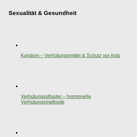
Sexualität & Gesundheit
Kondom – Verhütungsmittel & Schutz vor Aids
Verhütungspflaster – hormonelle
Verhütungsmethode