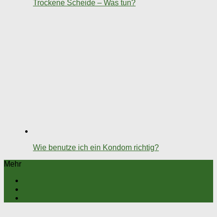
Trockene Scheide – Was tun?
Wie benutze ich ein Kondom richtig?
Mehr