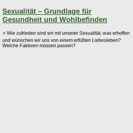
Sexualität – Grundlage für
Gesundheit und Wohlbefinden
⭐ Wie zufrieden sind wir mit unserer Sexualität, was erhoffen
und wünschen wir uns von einem erfüllten Liebesleben?
Welche Faktoren müssen passen?