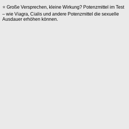
⭐ Große Versprechen, kleine Wirkung? Potenzmittel im Test
– wie Viagra, Cialis und andere Potenzmittel die sexuelle
Ausdauer erhöhen können.