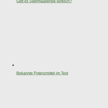
Gibt es Spermaallergie wirklich?
Bekannte Potenzmittel im Test