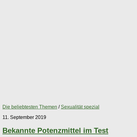
Die beliebtesten Themen
/
Sexualität spezial
11. September 2019
Bekannte Potenzmittel im Test