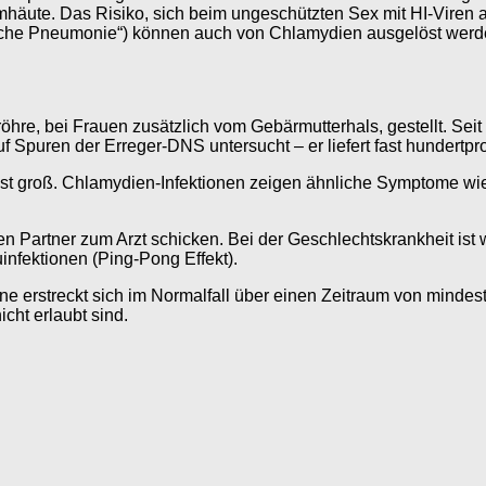
äute. Das Risiko, sich beim ungeschützten Sex mit HI-Viren anz
sche Pneumonie“) können auch von Chlamydien ausgelöst werd
hre, bei Frauen zusätzlich vom Gebärmutterhals, gestellt. Seit
 Spuren der Erreger-DNS untersucht – er liefert fast hundertpr
 ist groß. Chlamydien-Infektionen zeigen ähnliche Symptome wi
en Partner zum Arzt schicken. Bei der Geschlechtskrankheit ist w
nfektionen (Ping-Pong Effekt).
ne erstreckt sich im Normalfall über einen Zeitraum von minde
icht erlaubt sind.