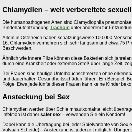
Chlamydien – weit verbereitete sexuell
Die humanpathogenen Arten sind Clamydiophila pneumoniae,
Bindehautentzündung
Trachom
unter anderem für Entzündunge
Allein in Österreich haben schätzungsweise 100.000 Menschen 
16. Chlamydien vermehren sich sehr langsam und etwa 75 Proz
Beschwerden.
Ähnlich wie innere Pilze können diese Bakterien sich jahre
durch eine Krankheit oder extremen Streß über lange Zeit, zeigt
Bei Frauen sind häufige Unterbauchschmerzen ohne erkennba
und dauerhaften Gesundheitsschäden führen. Ein Beispiel: Bei
Folge: Etwa jede fünfte dieser Frauen kann keine Kinder be
Ansteckung bei Sex
Chlamydien werden über Schleimhautkontakte leicht übertragen
Infektion ist daher
safer sex
– verwenden Sie ein Kondom!
Dabei kann die Übertragung bei jeder Spielvariante von Sex er
Vulva/in Scheide) – Ansteckung ist jederzeit möglich. Übrigens