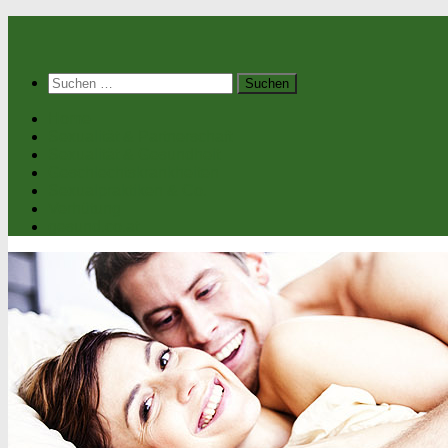
Suchen
nach:
Home
Sexualität & Partnerschaft
Sexualität & Gesundheit
Geschlechtskrankheiten
Sexualpraktiken & Co.
Verhütung
gesund.co.at