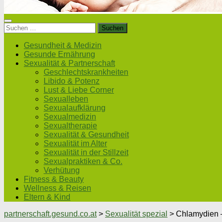
Suchen
nach:
Gesundheit & Medizin
Gesunde Ernährung
Sexualität & Partnerschaft
Geschlechtskrankheiten
Libido & Potenz
Lust & Liebe Corner
Sexualleben
Sexualaufklärung
Sexualmedizin
Sexualtherapie
Sexualität & Gesundheit
Sexualität im Alter
Sexualität in der Stillzeit
Sexualpraktiken & Co.
Verhütung
Fitness & Beauty
Wellness & Reisen
Eltern & Kind
partnerschaft.gesund.co.at
>
Sexualität spezial
>
Chlamydien –