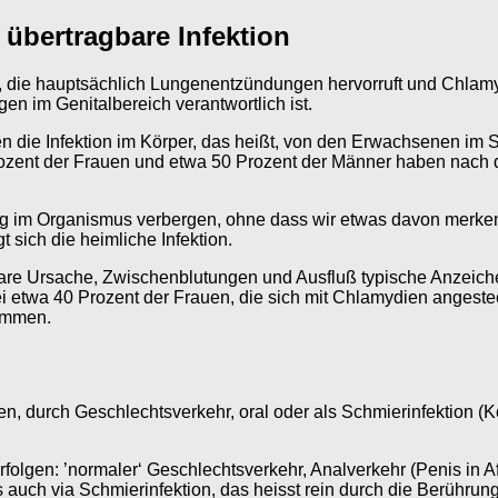
 übertragbare Infektion
 die hauptsächlich Lungenentzündungen hervorruft und Chlam
n im Genitalbereich verantwortlich ist.
die Infektion im Körper, das heißt, von den Erwachsenen im Sch
ent der Frauen und etwa 50 Prozent der Männer haben nach der
lang im Organismus verbergen, ohne dass wir etwas davon merk
 sich die heimliche Infektion.
re Ursache, Zwischenblutungen und Ausfluß typische Anzeiche
 etwa 40 Prozent der Frauen, die sich mit Chlamydien angesteck
kommen.
, durch Geschlechtsverkehr, oral oder als Schmierinfektion (Ko
folgen: ’normaler‘ Geschlechtsverkehr, Analverkehr (Penis in A
 auch via Schmierinfektion, das heisst rein durch die Berührung 