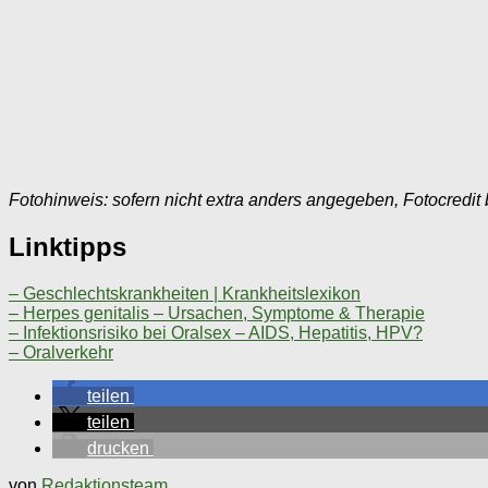
Fotohinweis: sofern nicht extra anders angegeben, Fotocredit
Linktipps
– Geschlechtskrankheiten | Krankheitslexikon
– Herpes genitalis – Ursachen, Symptome & Therapie
– Infektionsrisiko bei Oralsex – AIDS, Hepatitis, HPV?
– Oralverkehr
teilen
teilen
drucken
von
Redaktionsteam