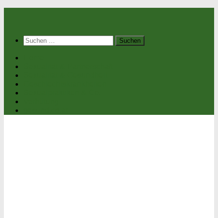
Suchen
nach:
Home
Sexualität & Partnerschaft
Sexualität & Gesundheit
Geschlechtskrankheiten
Sexualpraktiken & Co.
Verhütung
gesund.co.at