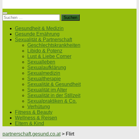
Suchen
nach:
Gesundheit & Medizin
Gesunde Ernährung
Sexualität & Partnerschaft
Geschlechtskrankheiten
Libido & Potenz
Lust & Liebe Corner
Sexualleben
Sexualaufklärung
Sexualmedizin
Sexualtherapie
Sexualität & Gesundheit
Sexualität im Alter
Sexualität in der Stillzeit
Sexualpraktiken & Co.
Verhütung
Fitness & Beauty
Wellness & Reisen
Eltern & Kind
partnerschaft.gesund.co.at
>
Flirt