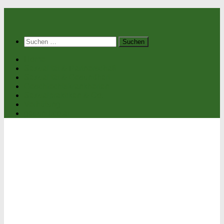
Suchen
nach:
Home
Sexualität & Partnerschaft
Sexualität & Gesundheit
Geschlechtskrankheiten
Sexualpraktiken & Co.
Verhütung
gesund.co.at