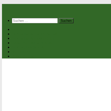
Suchen
nach:
Home
Sexualität & Partnerschaft
Sexualität & Gesundheit
Geschlechtskrankheiten
Sexualpraktiken & Co.
Verhütung
gesund.co.at