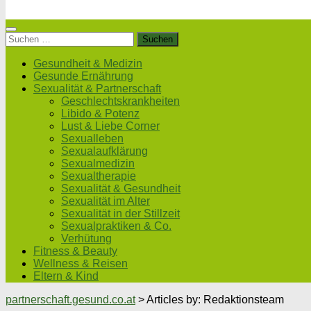
Suchen
nach:
Gesundheit & Medizin
Gesunde Ernährung
Sexualität & Partnerschaft
Geschlechtskrankheiten
Libido & Potenz
Lust & Liebe Corner
Sexualleben
Sexualaufklärung
Sexualmedizin
Sexualtherapie
Sexualität & Gesundheit
Sexualität im Alter
Sexualität in der Stillzeit
Sexualpraktiken & Co.
Verhütung
Fitness & Beauty
Wellness & Reisen
Eltern & Kind
partnerschaft.gesund.co.at
>
Articles by: Redaktionsteam