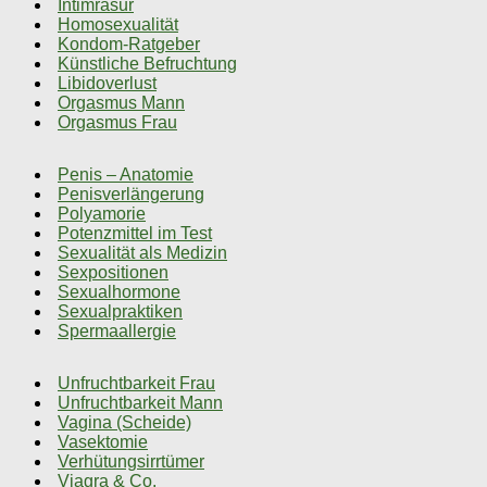
Intimrasur
Homosexualität
Kondom-Ratgeber
Künstliche Befruchtung
Libidoverlust
Orgasmus Mann
Orgasmus Frau
Penis – Anatomie
Penisverlängerung
Polyamorie
Potenzmittel im Test
Sexualität als Medizin
Sexpositionen
Sexualhormone
Sexualpraktiken
Spermaallergie
Unfruchtbarkeit Frau
Unfruchtbarkeit Mann
Vagina (Scheide)
Vasektomie
Verhütungsirrtümer
Viagra & Co.