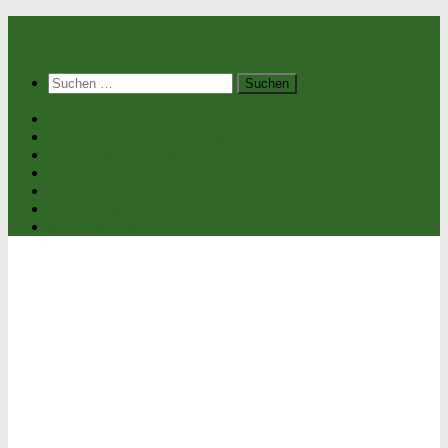
Suchen
nach:
Home
Sexualität & Partnerschaft
Sexualität & Gesundheit
Geschlechtskrankheiten
Sexualpraktiken & Co.
Verhütung
gesund.co.at