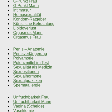
G-Punkt Frau
G-Punkt Mann
Intimrasur
Homosexualität
Kondom-Ratgeber
Künstliche Befruchtung
Libidoverlust
Orgasmus Mann
Orgasmus Frau
Penis – Anatomie
Penisverlängerung
Polyamorie
Potenzmittel im Test
Sexualität als Medizin
Sexpositionen
Sexualhormone
Sexualpraktiken
Spermaallergie
Unfruchtbarkeit Frau
Unfruchtbarkeit Mann
Vagina (Scheide)
Vasektomie