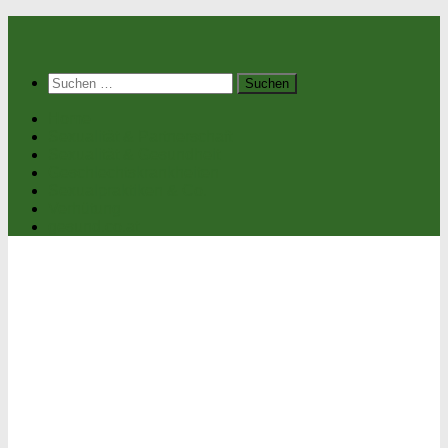
Suchen
nach:
Home
Sexualität & Partnerschaft
Sexualität & Gesundheit
Geschlechtskrankheiten
Sexualpraktiken & Co.
Verhütung
gesund.co.at