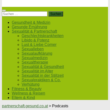
Suchen
nach:
Gesundheit & Medizin
Gesunde Ernährung
Sexualität & Partnerschaft
Geschlechtskrankheiten
Libido & Potenz
Lust & Liebe Corner
Sexualleben
Sexualaufklärung
Sexualmedizin
Sexualtherapie
Sexualität & Gesundheit
Sexualität im Alter
Sexualität in der Stillzeit
Sexualpraktiken & Co.
Verhütung
Fitness & Beauty
Wellness & Reisen
Eltern & Kind
partnerschaft.gesund.co.at
>
Podcasts